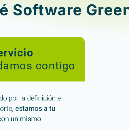
ué Software Gree
rvicio
damos contigo
o por la definición e
orte,
estamos a tu
con un mismo