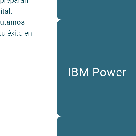
 preparan
ital.
cutamos
u éxito en
IBM Power