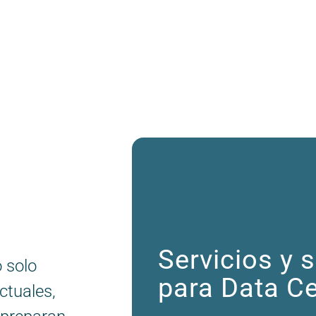
Servicios y 
 solo
para Data C
ctuales,