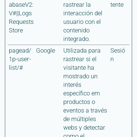
abaseV2:
rastrear la
tente
V#||Logs
interacción del
Requests
usuario con el
Store
contenido
integrado.
pagead/
Google
Utilizada para
Sesió
1p-user-
rastrear si el
n
list/#
visitante ha
mostrado un
interés
específico em
productos o
eventos a través
de múltiples
webs y detectar
como el