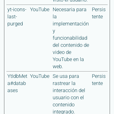
yt-icons-
YouTube
Necesaria para
Persis
last-
la
tente
purged
implementación
y
funcionabilidad
del contenido de
video de
YouTube en la
web.
YtIdbMet
YouTube
Se usa para
Persis
a#datab
rastrear la
tente
ases
interacción del
usuario con el
contenido
integrado.