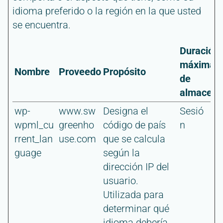
idioma preferido o la región en la que usted
se encuentra.
Duración
máxima
Nombre
Proveedor
Propósito
de
almacena
wp-
www.sw
Designa el
Sesió
wpml_cu
greenho
código de país
n
rrent_lan
use.com
que se calcula
guage
según la
dirección IP del
usuario.
Utilizada para
determinar qué
idioma debería