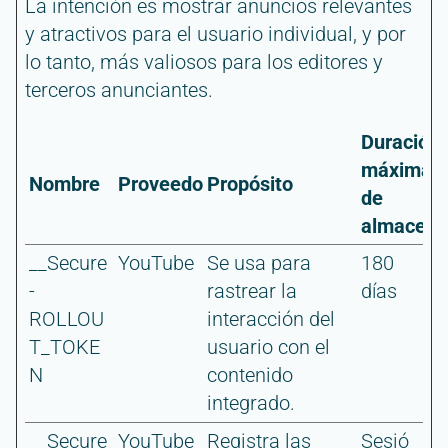
La intención es mostrar anuncios relevantes
y atractivos para el usuario individual, y por
lo tanto, más valiosos para los editores y
terceros anunciantes.
Duración
máxima
Nombre
Proveedor
Propósito
de
almacena
__Secure
YouTube
Se usa para
180
-
rastrear la
días
ROLLOU
interacción del
T_TOKE
usuario con el
N
contenido
integrado.
__Secure
YouTube
Registra las
Sesió