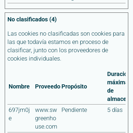
No clasificados (4)
Las cookies no clasificadas son cookies para
las que todavía estamos en proceso de
clasificar, junto con los proveedores de
cookies individuales.
Duración
máxima
Nombre
Proveedor
Propósito
de
almacena
697jm0j
www.sw
Pendiente
5 días
e
greenho
use.com