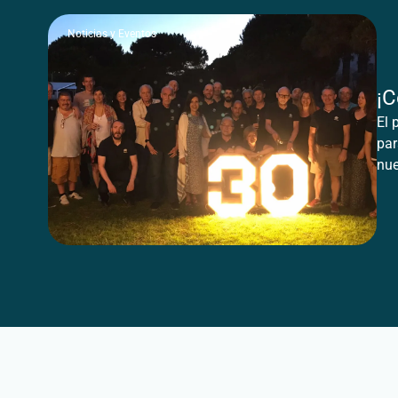
Noticias y Eventos
¡C
El 
par
nue